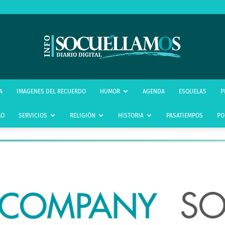
infoSocuéllamos
A
IMAGENES DEL RECUERDO
HUMOR
AGENDA
ESQUELAS
P
LO
SERVICIOS
RELIGIÓN
HISTORIA
PASATIEMPOS
PO