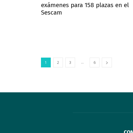
exámenes para 158 plazas en el
Sescam
...
1
2
3
6
CO