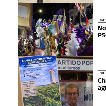
POLÍ
No
PS
POLÍ
Ch
ag