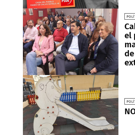
POLÍ
Ca
el
ma
de
ex
POLÍ
NO