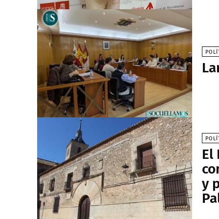
POLÍ
La
POLÍ
El
co
y 
Pa