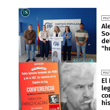
POLÍ
Al
So
de
"h
POLÍ
El
le
co
hi