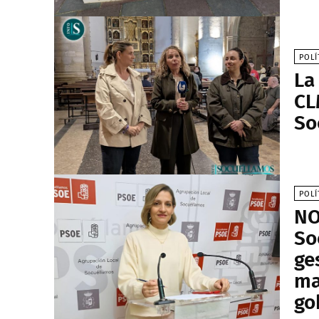
POLÍ
La
CL
So
POLÍ
NO
So
ge
ma
go