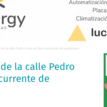
 de la calle Pedro Arias, un foco recurrente de vandalismo
de la calle Pedro
ecurrente de