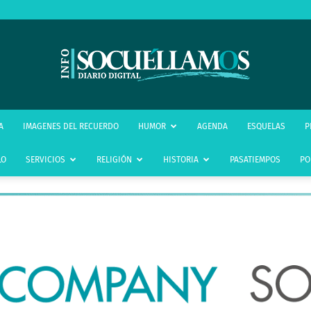
infoSocuéllamos
A
IMAGENES DEL RECUERDO
HUMOR
AGENDA
ESQUELAS
P
LO
SERVICIOS
RELIGIÓN
HISTORIA
PASATIEMPOS
PO