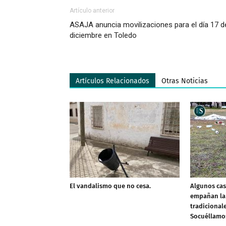
Artículo anterior
ASAJA anuncia movilizaciones para el día 17 d
diciembre en Toledo
Artículos Relacionados
Otras Noticias
El vandalismo que no cesa.
Algunos cas
empañan la 
tradicional
Socuéllamo