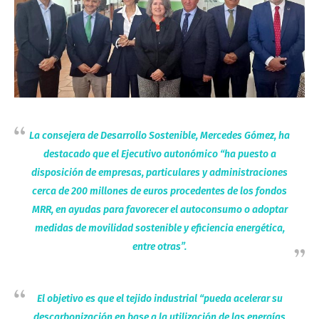
La consejera de Desarrollo Sostenible, Mercedes Gómez, ha
destacado que el Ejecutivo autonómico “ha puesto a
disposición de empresas, particulares y administraciones
cerca de 200 millones de euros procedentes de los fondos
MRR, en ayudas para favorecer el autoconsumo o adoptar
medidas de movilidad sostenible y eficiencia energética,
entre otras”.
El objetivo es que el tejido industrial “pueda acelerar su
descarbonización en base a la utilización de las energías