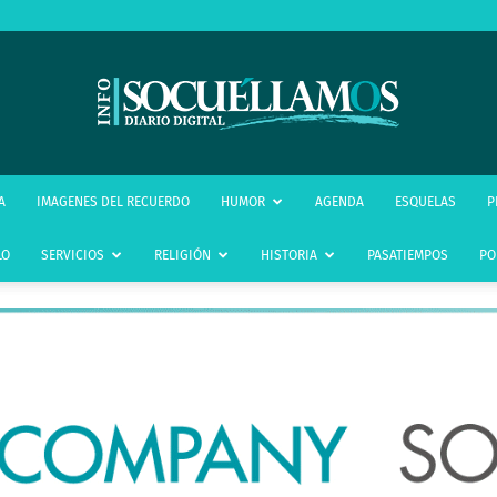
infoSocuéllamos
A
IMAGENES DEL RECUERDO
HUMOR
AGENDA
ESQUELAS
P
LO
SERVICIOS
RELIGIÓN
HISTORIA
PASATIEMPOS
PO