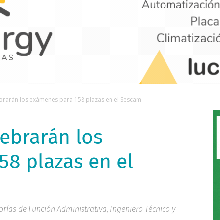
ebrarán los exámenes para 158 plazas en el Sescam
lebrarán los
8 plazas en el
orías de Función Administrativa, Ingeniero Técnico y