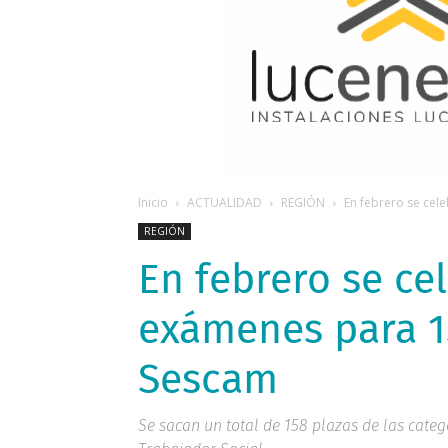
Inicio
ACTUALIDAD
REGIÓN
En febrero se cel
REGIÓN
En febrero se ce
exámenes para 15
Sescam
Se sacan un total de 158 plazas de las categ