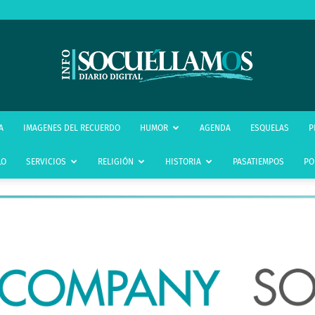
infoSocuéllamos
A
IMAGENES DEL RECUERDO
HUMOR
AGENDA
ESQUELAS
P
LO
SERVICIOS
RELIGIÓN
HISTORIA
PASATIEMPOS
PO