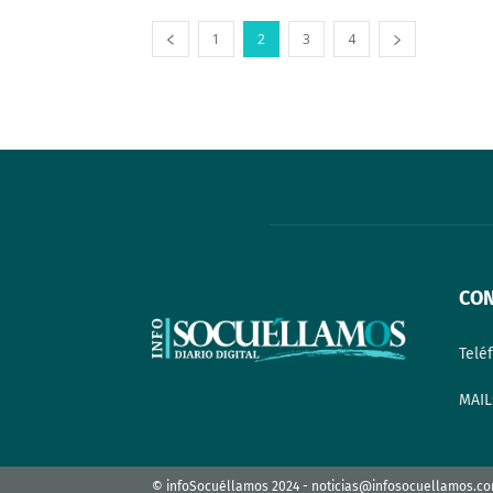
1
2
3
4
CO
Telé
MAIL
© infoSocuéllamos 2024 - noticias@infosocuellamos.c