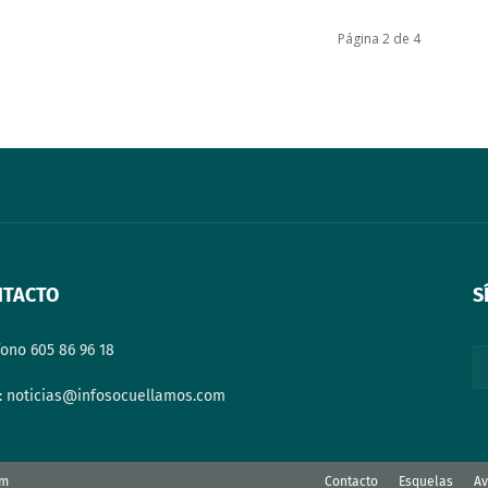
Página 2 de 4
NTACTO
S
fono 605 86 96 18
: noticias@infosocuellamos.com
om
Contacto
Esquelas
Av