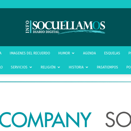
infoSocuéllamos
A
IMAGENES DEL RECUERDO
HUMOR
AGENDA
ESQUELAS
P
LO
SERVICIOS
RELIGIÓN
HISTORIA
PASATIEMPOS
PO