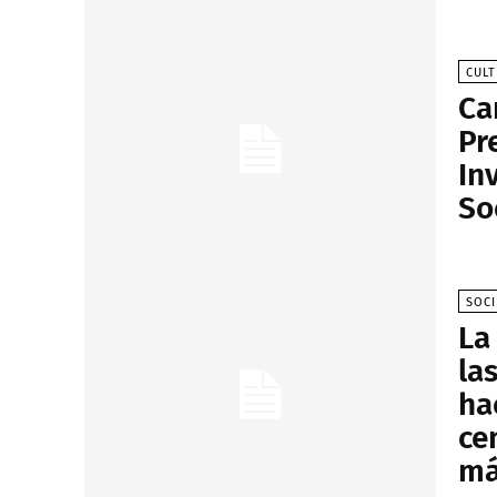
CUL
Ca
Pr
In
So
SOC
La
la
ha
ce
má