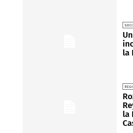
SOC
Un
in
la 
REG
Ro
Re
la
Ca