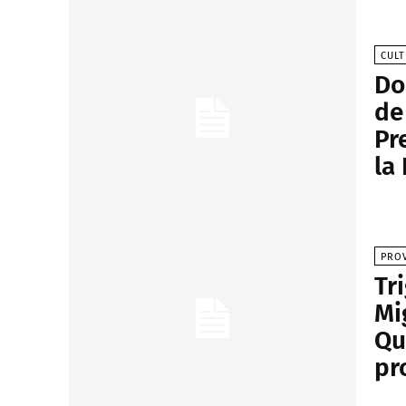
CUL
Do
de
Pr
la
PROV
Tr
Mi
Qu
pr