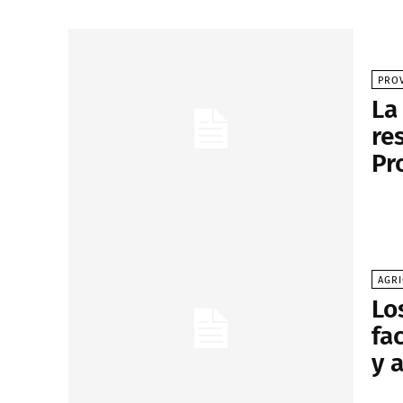
PROV
La
re
Pr
AGRI
Lo
fa
y 