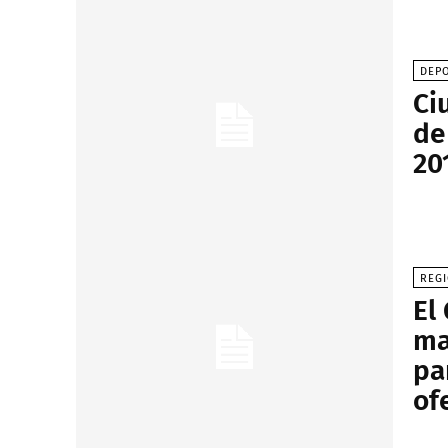
DEP
Ci
de
20
REG
El
ma
pa
of